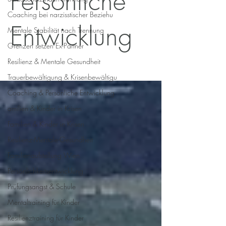
Persönliche
Coaching bei narzisstischer Beziehu
Entwicklung
Mentale Stabilität nach Trennung
Grenzen setzen Ex-Partner
Resilienz & Mentale Gesundheit
Trauerbewältigung & Krisenbewältigu
Coaching & Persönliche Entwicklung
amilien & Kinder in Krisen
Familien & Kinder in Krisen
Resilienz-Mentale-Gesundheit
Familienaufstellung Wien
Persönlichkeitsentwicklung
Prüfungsangst & Schule
Mentaltraining für Kinder
Resilienztraining für Kinder