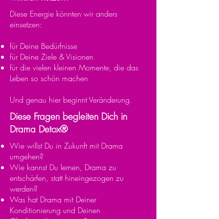
Diese Energie könnten wir anders
einsetzen:
für Deine Bedürfnisse
für Deine Ziele & Visionen
für die vielen kleinen Momente, die das
Leben so schön machen
Und genau hier beginnt Veränderung.
Diese Fragen begleiten Dich in
Drama Detox®
Wie willst Du in Zukunft mit Drama
umgehen?
Wie kannst Du lernen, Drama zu
entschärfen, statt hineingezogen zu
werden?
Was hat Drama mit Deiner
Konditionierung und Deinen