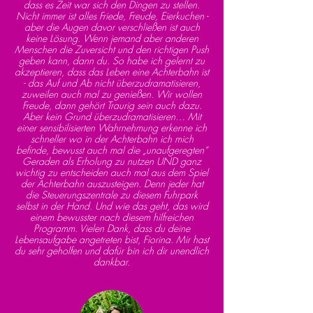
dass es Zeit war sich den Dingen zu stellen.
Nicht immer ist alles Friede, Freude, Eierkuchen -
aber die Augen davor verschließen ist auch
keine Lösung. Wenn jemand aber anderen
Menschen die Zuversicht und den richtigen Push
geben kann, dann du. So habe ich gelernt zu
akzeptieren, dass das Leben eine Achterbahn ist
- das Auf und Ab nicht überzudramatisieren,
zuweilen auch mal zu genießen. Wir wollen
Freude, dann gehört Traurig sein auch dazu.
Aber kein Grund überzudramatisieren… Mit
einer sensibilisierten Wahrnehmung erkenne ich
schneller wo in der Achterbahn ich mich
befinde, bewusst auch mal die „unaufgeregten“
Geraden als Erholung zu nutzen UND ganz
wichtig zu entscheiden auch mal aus dem Spiel
der Achterbahn auszusteigen. Denn jeder hat
die Steuerungszentrale zu diesem Fuhrpark
selbst in der Hand. Und wie das geht, das wird
einem bewusster nach diesem hilfreichen
Programm. Vielen Dank, dass du deine
Lebensaufgabe angetreten bist, Fiorina. Mir hast
du sehr geholfen und dafür bin ich dir unendlich
dankbar.