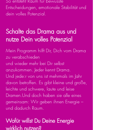
So entsteht Raum für bewusste
Entscheidungen, emotionale Stabilität und
dein volles Potenzial.
Schalte das Drama aus und
nutze Dein volles Potenzial
Mein Programm hilft Dir, Dich vom Drama
zu verabschieden
und wieder mehr bei Dir selbst
anzukommen. Jeder kennt Drama.
Und jede:r von uns ist mehrmals im Jahr
davon betroffen. Es gibt kleine und große,
leichte und schwere, laute und leise
Dramen.Und doch haben sie alle eines
gemeinsam: Wir geben ihnen Energie –
und dadurch Raum.
Wofür willst Du Deine Energie
wirklich nutzen?