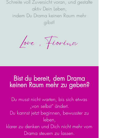
Schreite voll Zuversicht voran, und gestalte
aktiv Dein Leben,
indem Du Drama keinen Raum mehr
gibst!
Love, Fiorina
Bist du bereit, dem Drama
keinen Raum mehr zu geben?
Du musst nicht warten, bis sich etwas
„von selbst“ ändert.
Du kannst jetzt beginnen, bewusster zu
leben,
klarer zu denken und Dich nicht mehr vom
Drama steuern zu lassen.