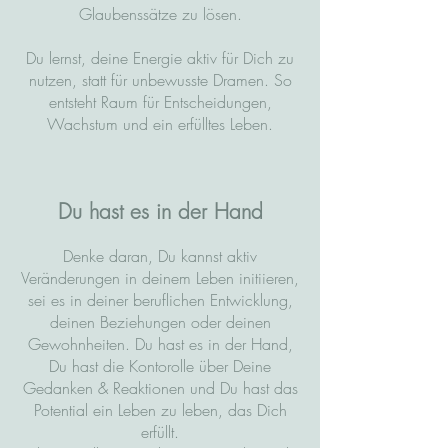
Glaubenssätze zu lösen.
Du lernst, deine Energie aktiv für Dich zu
nutzen, statt für unbewusste Dramen. So
entsteht Raum für Entscheidungen,
Wachstum und ein erfülltes Leben.
Du hast es in der Hand
Denke daran, Du kannst aktiv
Veränderungen in deinem Leben initiieren,
sei es in deiner beruflichen Entwicklung,
deinen Beziehungen oder deinen
Gewohnheiten. Du hast es in der Hand,
Du hast die Kontorolle über Deine
Gedanken & Reaktionen und Du hast das
Potential ein Leben zu leben, das Dich
erfüllt.