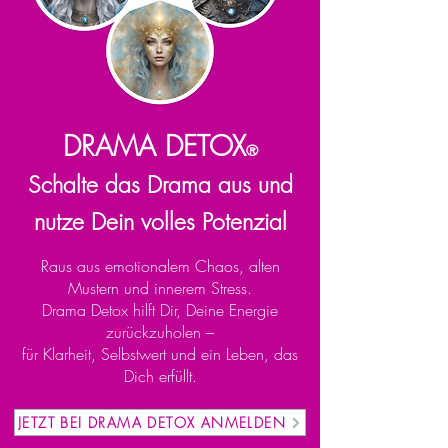
DRAMA DETOX
®
Schalte das Drama aus und
nutze Dein volles Potenzial
Raus aus emotionalem Chaos, alten
Mustern und innerem Stress.
Drama Detox hilft Dir, Deine Energie
zurückzuholen –
für Klarheit, Selbstwert und ein Leben, das
Dich erfüllt.
JETZT BEI DRAMA DETOX ANMELDEN