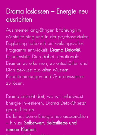
Drama loslassen – Energie neu
ausrichten
Aus meiner langjährigen Erfahrung im
Mentaltraining und in der psychosozialen
Begleitung habe ich ein wirkungsvolles
Programm entwickelt:
Drama Detox®.
Es unterstützt Dich dabei, emotionale
Dramen zu erkennen, zu entschärfen und
Dich bewusst aus alten Mustern,
Konditionierungen und Glaubenssätzen
zu lösen.
Drama entsteht dort, wo wir unbewusst
Energie investieren. Drama Detox® setzt
genau hier an:
Du lernst, deine Energie neu auszurichten
– hin zu
Selbstwert, Selbstliebe und
innerer Klarheit.