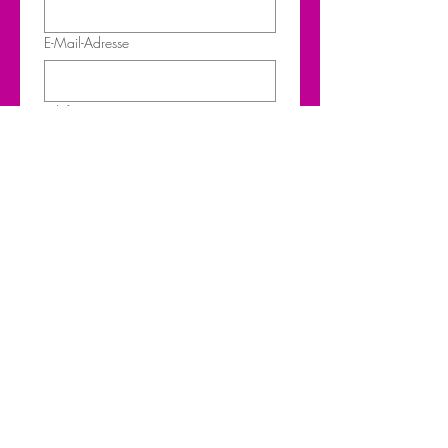
E-Mail-Adresse
Telefonnummer
Geburtstag
Tag
Monat
Jahr
Adresse