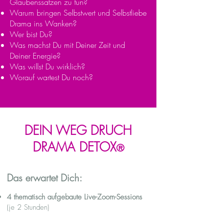
Glaubenssätzen zu tun?
Warum bringen Selbstwert und Selbstliebe
Drama ins Wanken?
Wer bist Du?
Was machst Du mit Deiner Zeit und
Deiner Energie?
Was willst Du wirklich?
Worauf wartest Du noch?
DEIN WEG DRUCH
DRAMA DETOX
®
Das erwartet Dich:
4 thematisch aufgebaute Live-Zoom-Sessions
(je 2 Stunden)