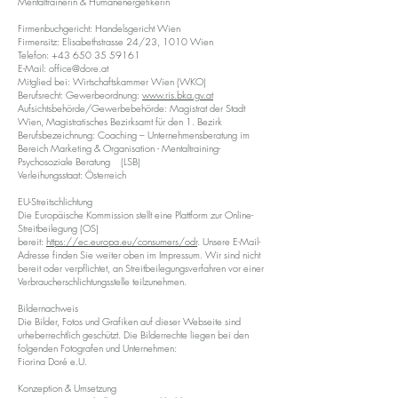
Mentaltrainerin & Humanenergetikerin
Firmenbuchgericht: Handelsgericht Wien
Firmensitz: Elisabethstrasse 24/23, 1010 Wien
Telefon:
+43 650 35 59161
E-Mail: office@dore.at
Mitglied bei: Wirtschaftskammer Wien (WKO)
Berufsrecht: Gewerbeordnung:
www.ris.bka.gv.at
Aufsichtsbehörde/Gewerbebehörde: Magistrat der Stadt
Wien, Magistratisches Bezirksamt für den 1. Bezirk
Berufsbezeichnung: Coaching – Unternehmensberatung im
Bereich Marketing & Organisation - Mentaltraining-
Psychosoziale Beratung (LSB)
Verleihungsstaat: Österreich
EU-Streitschlichtung
Die Europäische Kommission stellt eine Plattform zur Online-
Streitbeilegung (OS)
bereit:
https://ec.europa.eu/consumers/odr
. Unsere E-Mail-
Adresse finden Sie weiter oben im Impressum. Wir sind nicht
bereit oder verpflichtet, an Streitbeilegungsverfahren vor einer
Verbraucherschlichtungsstelle teilzunehmen.
Bildernachweis
Die Bilder, Fotos und Grafiken auf dieser Webseite sind
urheberrechtlich geschützt. Die Bilderrechte liegen bei den
folgenden Fotografen und Unternehmen:
Fiorina Doré e.U.
Konzeption & Umsetzung