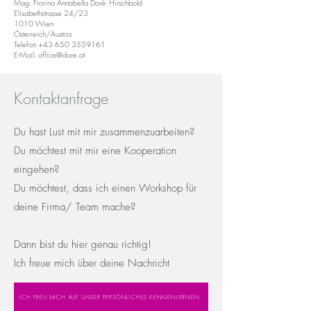
Mag. Fiorina Annabella Doré- Hirschbold
Elisabethstrasse 24/23
1010 Wien
Österreich/Austria
Telefon
+43 650 3559161
E-Mail: office@dore.at
Kontaktanfrage
Du hast Lust mit mir zusammenzuarbeiten?
Du möchtest mit mir eine Kooperation
eingehen?
Du möchtest, dass ich einen Workshop für
deine Firma/ Team mache?
Dann bist du hier genau richtig!
Ich freue mich über deine Nachricht
ICH FREU MICH AUF UNSER PERSÖNLICHES KENNENLERNEN