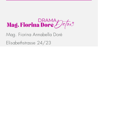
Mag. Fiorina Annabella Doré
Elisabethstrasse 24/23
+43 6503559161
1010 Wien
office@dore.at