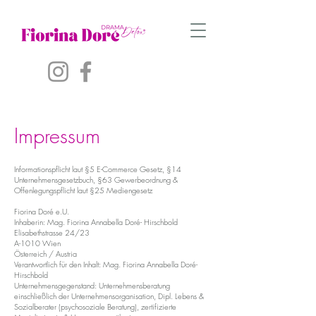
Impressum
Informationspflicht laut §5 E-Commerce Gesetz, §14
Unternehmensgesetzbuch, §63 Gewerbeordnung &
Offenlegungspflicht laut §25 Mediengesetz
Fiorina Doré e.U.
Inhaberin: Mag. Fiorina Annabella Doré- Hirschbold
Elisabethstrasse 24/23
A-1010 Wien
Österreich / Austria
Verantwortlich für den Inhalt: Mag. Fiorina Annabella Doré-
Hirschbold
Unternehmensgegenstand: Unternehmensberatung
einschließlich der Unternehmensorganisation, Dipl. Lebens &
Sozialberater (psychosoziale Beratung), zertifizierte