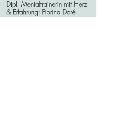
Dipl. Mentaltrainerin mit Herz
& Erfahrung: Fiorina Doré
Genau diese Kraft der bewussten
Entscheidung hat mich 2020 durch
meine größte Krise getragen:
Als ich
meinen Mann verlor und plötzlich allein
mit drei kleinen Kindern dastand, habe
ich gemerkt, wie entscheidend Mentale
Stärke, Klarheit und ein fokussiertes
Mindset sind.
Heute begleite ich Frauen und Männer,
die Job, Familie und Alltag unter einen Hut
bringen müssen –
sowohl privat als auch
im Business. Mit meinem ganzheitlichen
Ansatz, der Mentaltraining, Business-Tools,
existenzanalytische Methoden und
systemische Arbeit inklusive
Familienaufstellungen verbindet,