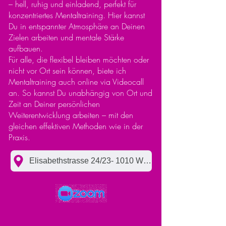
– hell, ruhig und einladend, perfekt für
konzentriertes Mentaltraining. Hier kannst
Du in entspannter Atmosphäre an Deinen
Zielen arbeiten und mentale Stärke
aufbauen.
Für alle, die flexibel bleiben möchten oder
nicht vor Ort sein können, biete ich
Mentaltraining auch online via Videocall
an. So kannst Du unabhängig von Ort und
Zeit an Deiner persönlichen
Weiterentwicklung arbeiten – mit den
gleichen effektiven Methoden wie in der
Praxis.
Elisabethstrasse 24/23- 1010 Wien