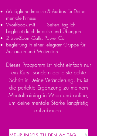
66 tägliche Impulse & Audios für Deine
mentale Fitness
Workbook mit 111 Seiten, täglich
begleitet durch Impulse und Übungen
2 Live-Zoom-Calls: Power Call
Begleitung in einer Telegram-Gruppe für
Austausch und Motivation​​
Dieses Programm ist nicht einfach nur
ein Kurs, sondern der erste echte
Schritt in Deine Veränderung. Es ist
die perfekte Ergänzung zu meinem
Mentaltraining in Wien und online,
um deine mentale Stärke langfristig
aufzubauen.
MEHR INFOS ZU DEN 66 TAGEN