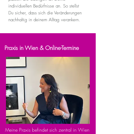
individuellen Bedürfnisse an. So stellst
Du sicher, dass sich die Veränderungen
nachhaltig in deinem Alltag verankern.
Praxis in Wien & Online-Termine
Meine Praxis befindet sich zentral in Wien