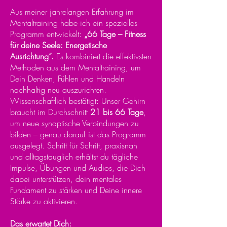
Aus meiner jahrelangen Erfahrung im
Mentaltraining habe ich ein spezielles
Programm entwickelt:
„66 Tage – Fitness
für deine Seele: Energetische
Ausrichtung“.
Es kombiniert die effektivsten
Methoden aus dem Mentaltraining, um
Dein Denken, Fühlen und Handeln
nachhaltig neu auszurichten.
Wissenschaftlich bestätigt: Unser Gehirn
braucht im Durchschnitt
21 bis 66 Tage
,
um neue synaptische Verbindungen zu
bilden – genau darauf ist das Programm
ausgelegt. Schritt für Schritt, praxisnah
und alltagstauglich erhältst du tägliche
Impulse, Übungen und Audios, die Dich
dabei unterstützen, dein mentales
Fundament zu stärken und Deine innere
Stärke zu aktivieren.
Das erwartet Dich: