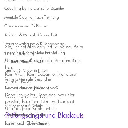
Coaching bei narzisstischer Beziehu
Mentale Stabilität nach Trennung
Grenzen setzen Ex-Partner
Resilienz & Mentale Gesundheit
Trauerbewältigung & Krisenbewältigu
Sie/ Er hat alles gewusst. Zuhause. Beim 
Coaching & Persönliche Entwicklung
Üben. Jede Frage.
Und dann saß sie/er da. Vor dem Blatt. 
amilien & Kinder in Krisen
Leer.
Familien & Kinder in Krisen
Kein Wort. Kein Gedanke. Nur diese 
Resilienz-Mentale-Gesundheit
Stille im Kopf.
Kommt dir das bekannt vor?
Familienaufstellung Wien
Dann lies weiter. Denn das, was hier 
Persönlichkeitsentwicklung
passiert, hat einen Namen: Blackout. 
Prüfungsangst & Schule
Und die gute Nachricht ist: 
Prüfungsangst und Blackouts 
Mentaltraining für Kinder
lassen sich überwinden.
Resilienztraining für Kinder