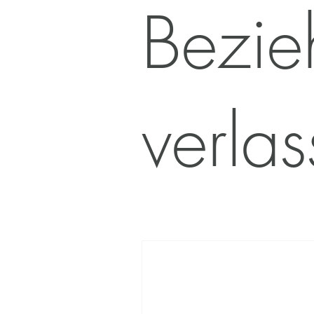
Bezie
amilien & Kinder in Krisen
Famili
Persönlichkeitsentwicklung
Prüfu
verla