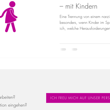
– mit Kindern
Eine Trennung von einem narziss
besonders, wenn Kinder im Spie
ich, welche Herausforderungen
warten, wie du dich vorbereitest
deine Freiheit zurückgewinnst.
Impressum
Datenschutz
AGB
© 2023 Mag. Fiorina Annabella Doré
arbeiten?
ICH FREU MICH AUF UNSER PE
tion eingehen?