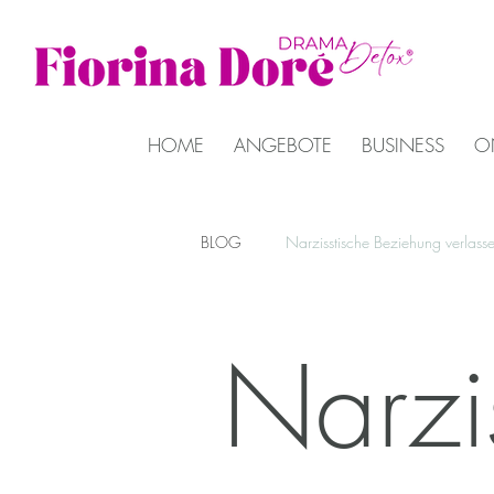
HOME
ANGEBOTE
BUSINESS
O
BLOG
Narzisstische Beziehung verlass
Kinder schützen nach Trennung
Narzi
Grenzen setzen Ex-Partner
Resil