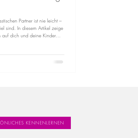
tischen Partner ist nie leicht –
l sind. In diesem Artikel zeige
 auf dich und deine Kinder
 und wie du Schritt für Schritt
RSÖNLICHES KENNENLERNEN