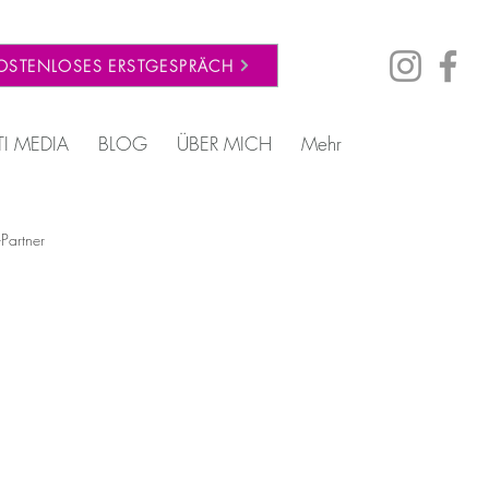
OSTENLOSES ERSTGESPRÄCH
TI MEDIA
BLOG
ÜBER MICH
Mehr
-Partner
entale Stabilität nach Trennung
Coaching & Persönliche Entwicklung