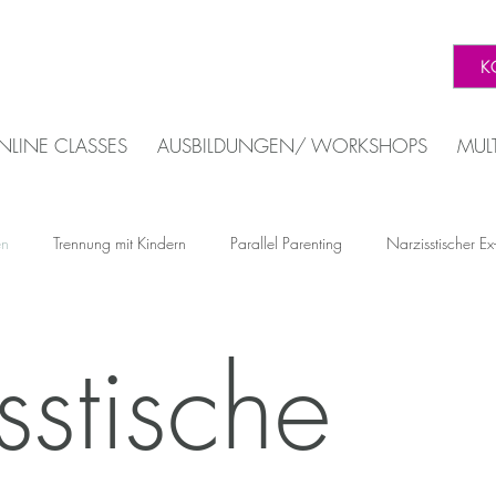
K
NLINE CLASSES
AUSBILDUNGEN/ WORKSHOPS
MUL
en
Trennung mit Kindern
Parallel Parenting
Narzisstischer Ex
Selbstschutz nach Trennung
Coaching bei narzisstischer Beziehu
M
sstische
ienz & Mentale Gesundheit
Trauerbewältigung & Krisenbewältigu