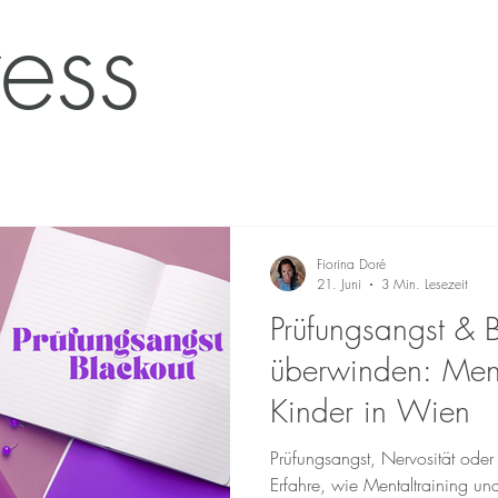
ress
en & Kinder in Krisen
Resilienz-Mentale-Gesundheit
Familienaufste
ngsangst & Schule
Mentaltraining für Kinder
Resilienztraining für K
Fiorina Doré
21. Juni
3 Min. Lesezeit
Prüfungsangst & B
überwinden: Menta
Kinder in Wien
Prüfungsangst, Nervosität oder
Erfahre, wie Mentaltraining und