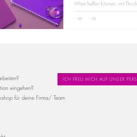
Wien helfen können, mit Druck
aufzubauen und Prüfungen gela
Impressum
Datenschutz
AGB
© 2023 Mag. Fiorina Annabella Doré
arbeiten?
ICH FREU MICH AUF UNSER PE
tion eingehen?
kshop für deine Firma/ Team
cht