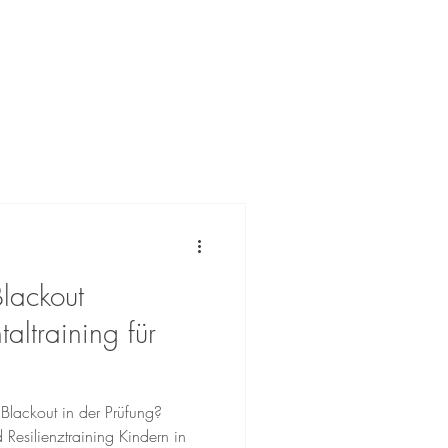
llung Wien
inder
Schule & Lernstress
lackout
ltraining für
 Blackout in der Prüfung?
 Resilienztraining Kindern in