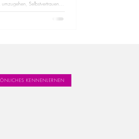
 umzugehen, Selbstvertrauen
ssener zu meistern.
RSÖNLICHES KENNENLERNEN