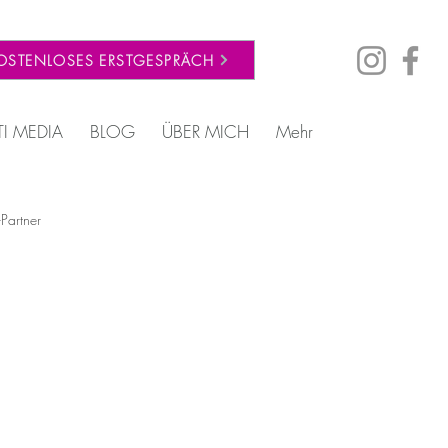
OSTENLOSES ERSTGESPRÄCH
TI MEDIA
BLOG
ÜBER MICH
Mehr
-Partner
entale Stabilität nach Trennung
Coaching & Persönliche Entwicklung