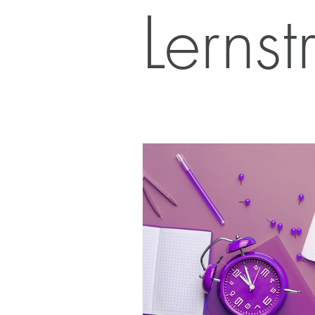
Lernst
amilien & Kinder in Krisen
Famili
Persönlichkeitsentwicklung
Prüfu