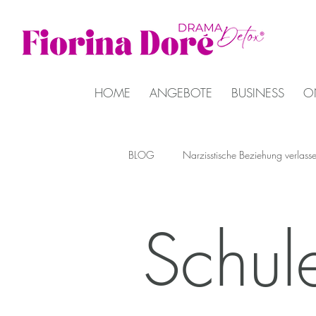
HOME
ANGEBOTE
BUSINESS
O
BLOG
Narzisstische Beziehung verlass
Kinder schützen nach Trennung
Schul
Grenzen setzen Ex-Partner
Resil