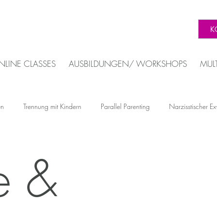
K
NLINE CLASSES
AUSBILDUNGEN/ WORKSHOPS
MUL
en
Trennung mit Kindern
Parallel Parenting
Narzisstischer Ex
Selbstschutz nach Trennung
Coaching bei narzisstischer Beziehu
M
e &
ienz & Mentale Gesundheit
Trauerbewältigung & Krisenbewältigu