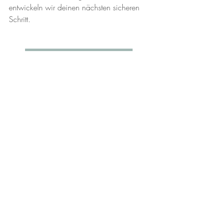
entwickeln wir deinen nächsten sicheren 
Schritt.
KOSTENLOSES ERSTGESPRCÄH
Narzisstische Beziehung verlassen
Trennung mit Kindern
Parallel Parenting