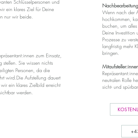
evanten Schlüsselpersonen und
Nachbearbeitung
ir ein klares Ziel für Deine
Wenn nach der Au
en nur wir beide.
hochkommen, kann
buchen, um alles 
Deine Investition 
Prozesse zu vers
langfristig mehr 
bringen.
präsentant:innen zum Einsatz,
g stellen. Sie wissen nichts
Mitaufsteller:inn
eiligten Personen, da die
Repräsentant:inne
hrt wird.Die Aufstellung dauert
neutralen Rolle h
ir ein klares Zielbild erreicht
sicht- und spürb
sichtbar werden.
KOSTEN
+4