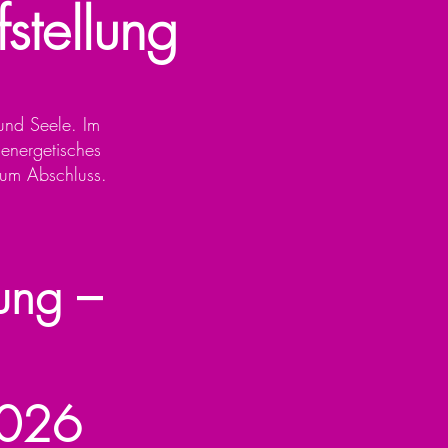
stellung
 und Seele. Im
 energetisches
 zum Abschluss.
lung –
2026