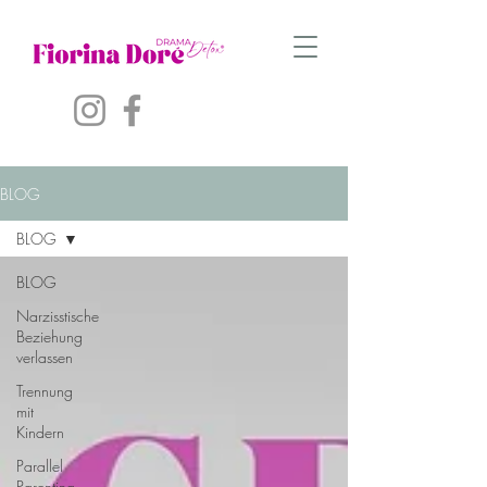
BLOG
BLOG
BLOG
Narzisstische
Beziehung
verlassen
Trennung
mit
Kindern
Parallel
Parenting