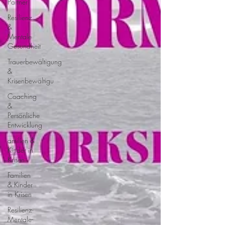
Partner
Resilienz
&
Mentale
Gesundheit
Trauerbewältigung
&
Krisenbewältigu
Coaching
&
Persönliche
Entwicklung
amilien &
Kinder in
Krisen
Familien
& Kinder
in Krisen
Resilienz-
Mentale-