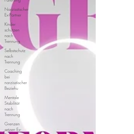
Narzisstischer
Ex-Partner
Kinder
schützen
nach
Trennung
Selbstschutz
nach
Trennung
Coaching
bei
narzisstischer
Beziehu
Mentale
Stabilität
nach
Trennung
Grenzen
setzen Ex-