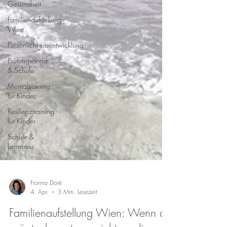
Gesundheit
Familienaufstellung
Wien
Persönlichkeitsentwicklung
Prüfungsangst
& Schule
Mentaltraining
für Kinder
Resilienztraining
für Kinder
Schule &
Lernstress
Fiorina Doré
4. Apr.
3 Min. Lesezeit