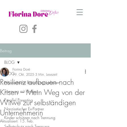
Beitrag
BLOG
Fiorina Doré
BLOG
19. Okt. 2025
3 Min. Lesezeit
Resilienz aufbauen nach
Narzisstische Beziehung verlassen
Krisen – Mein Weg von der
Trennung mit Kindern
Parallel Parenting
Witwe zur selbständigen
Narzisstischer Ex-Partner
Unternehmerin
Kinder schützen nach Trennung
Aktualisiert:
15. Feb.
Selbstschutz nach Trennung